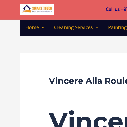
Skip
Post
Call us +
to
navigation
content
Home
Cleaning Services
Painting
Vincere Alla Roul
By
Vince