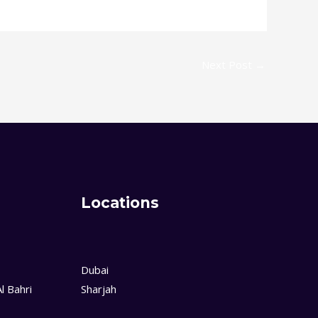
Next Post
→
Locations
Dubai
l Bahri
Sharjah