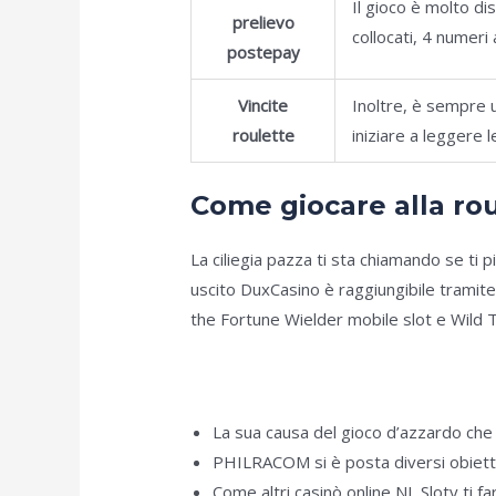
Il gioco è molto di
prelievo
collocati, 4 numeri
postepay
Vincite
Inoltre, è sempre 
roulette
iniziare a leggere 
Come giocare alla rou
La ciliegia pazza ti sta chiamando se ti pi
uscito DuxCasino è raggiungibile tramite
the Fortune Wielder mobile slot e Wild T
Slot Machine Recenti
La sua causa del gioco d’azzardo che 
PHILRACOM si è posta diversi obiettiv
Come altri casinò online NJ, Sloty ti fa