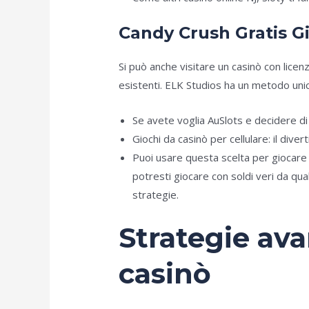
Candy Crush Gratis G
Si può anche visitare un casinò con lice
esistenti. ELK Studios ha un metodo unico 
Se avete voglia AuSlots e decidere di 
Giochi da casinò per cellulare: il div
Puoi usare questa scelta per giocare 
potresti giocare con soldi veri da qu
strategie.
Strategie ava
casinò