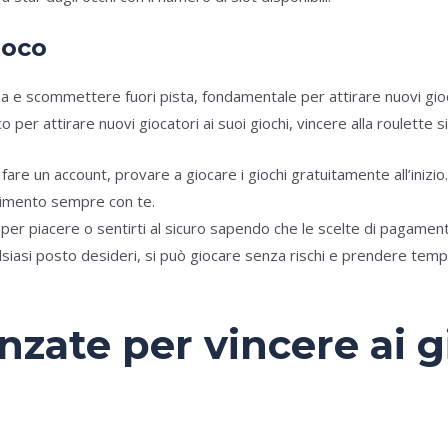
ioco
nza e scommettere fuori pista, fondamentale per attirare nuovi gio
per attirare nuovi giocatori ai suoi giochi, vincere alla roulette s
fare un account, provare a giocare i giochi gratuitamente all’inizio
ertimento sempre con te.
per piacere o sentirti al sicuro sapendo che le scelte di pagament
alsiasi posto desideri, si può giocare senza rischi e prendere tem
nzate per vincere ai g