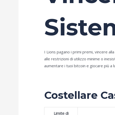
Siste
I Lions pagano i primi premi, vincere all
alle restrizioni di utilizzo minime o in
aumentare i tuoi bitcoin e giocare più a 
31bet Casino It 2025 Review
Costellare Ca
Limite di